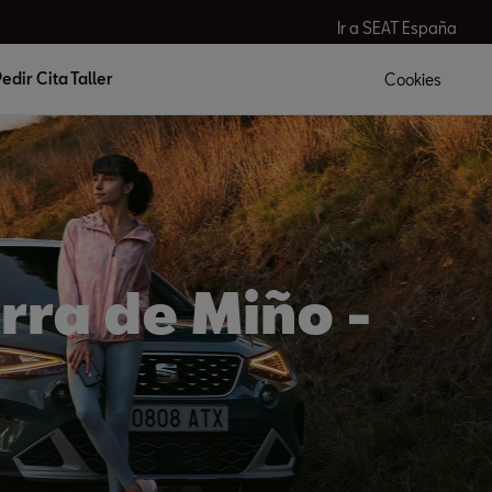
Ir a SEAT España
edir Cita Taller
Cookies
rra de Miño -