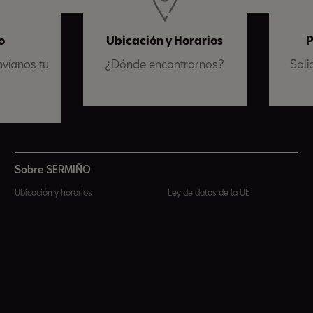
o
Ubicación y Horarios
P
víanos tu
¿Dónde encontrarnos?
Soli
a
Sobre SERMIÑO
Ubicación y horarios
Ley de datos de la UE