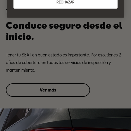
RECHAZAR
Tranquilidad SEAT
Conduce seguro desde el
inicio.
Tener tu SEAT en buen estado es importante. Por eso, tienes 2
años de cobertura en todos los servicios de inspección y
mantenimiento.
Ver más