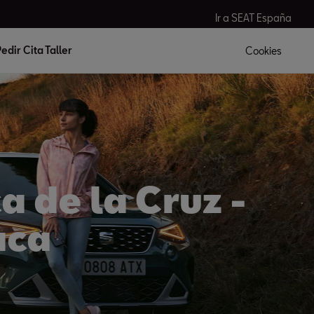
Ir a SEAT España
edir Cita Taller
Cookies
a de la Cruz -
aca