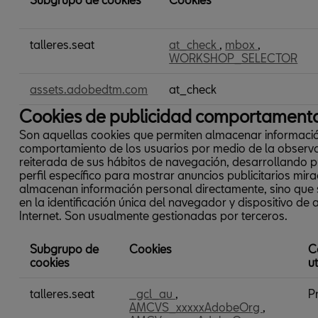
Cookies
talleres.seat
at_check
,
mbox
,
de
WORKSHOP_SELECTOR
preferencias
o
personalización
assets.adobedtm.com
at_check
Cookies de publicidad comportament
Son aquellas cookies que permiten almacenar informaci
comportamiento de los usuarios por medio de la observ
reiterada de sus hábitos de navegación, desarrollando 
perfil específico para mostrar anuncios publicitarios mir
almacenan información personal directamente, sino que
en la identificación única del navegador y dispositivo de 
Internet. Son usualmente gestionadas por terceros.
Subgrupo de
Cookies
C
cookies
u
Cookies
talleres.seat
_gcl_au
,
P
de
AMCVS_xxxxxAdobeOrg
,
publicidad