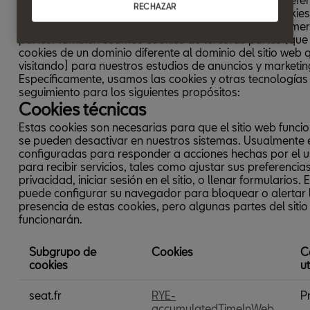
RECHAZAR
idioma o su información para iniciar sesión. Estas cookie
establecidas por nosotros, y se llaman cookies de prime
partes. También usamos cookies de terceras partes (que
cookies de un dominio diferente al dominio del sitio web 
visitando) para nuestros estudios de anuncios y marketin
Específicamente, usamos las cookies y otras tecnologías
seguimiento para los siguientes propósitos:
Cookies técnicas
Estas cookies son necesarias para que el sitio web funci
se pueden desactivar en nuestros sistemas. Usualmente 
configuradas para responder a acciones hechas por el u
para recibir servicios, tales como ajustar sus preferencia
privacidad, iniciar sesión en el sitio, o llenar formularios. 
puede configurar su navegador para bloquear o alertar 
presencia de estas cookies, pero algunas partes del siti
funcionarán.
Subgrupo de
Cookies
C
cookies
u
Cookies
seat.fr
RYE-
P
técnicas
accumulatedTimeInWeb