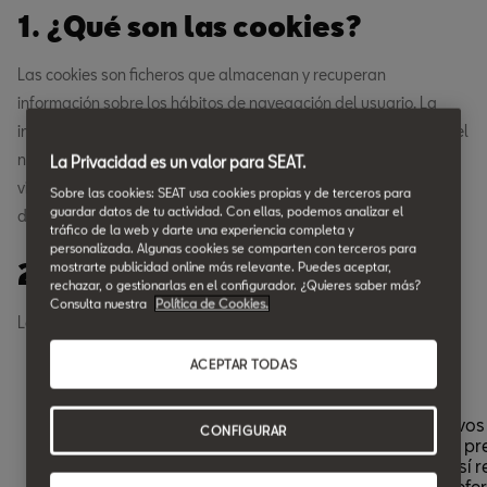
1. ¿Qué son las cookies?
Las cookies son ficheros que almacenan y recuperan
información sobre los hábitos de navegación del usuario. La
información que se obtiene está relacionada, por ejemplo, con el
número de nuevos usuarios, la frecuencia y reincidencia de las
La Privacidad es un valor para SEAT.
visitas, el tiempo que dura la misma, el navegador o el equipo
Sobre las cookies: SEAT usa cookies propias y de terceros para
guardar datos de tu actividad. Con ellas, podemos analizar el
desde el que se realiza la visita o se ejecuta la aplicación.
tráfico de la web y darte una experiencia completa y
personalizada. Algunas cookies se comparten con terceros para
2. Las cookies que utilizamos.
mostrarte publicidad online más relevante. Puedes aceptar,
rechazar, o gestionarlas en el configurador. ¿Quieres saber más?
Consulta nuestra
Política de Cookies.
Las cookies que utiliza este sitio web son las siguientes:
ACEPTAR TODAS
Lista de cookies
Una cookie es un fragmento pequeño de datos (archivos 
CONFIGURAR
que un sitio web, cuando es visitado por un usuario, le p
su navegador para almacenarse en su dispositivo y así 
información acerca de usted, como por ejemplo la prefe