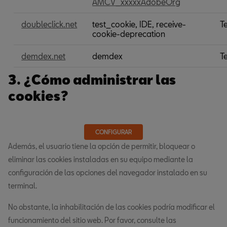
AMCV_xxxxxAdobeOrg
comportamental
doubleclick.net
test_cookie, IDE, receive-
T
cookie-deprecation
demdex.net
demdex
T
3. ¿Cómo administrar las
cookies?
CONFIGURAR
Además, el usuario tiene la opción de permitir, bloquear o
eliminar las cookies instaladas en su equipo mediante la
configuración de las opciones del navegador instalado en su
terminal.
No obstante, la inhabilitación de las cookies podría modificar el
funcionamiento del sitio web. Por favor, consulte las