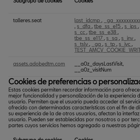
Subgrupo de cookies
Cookies
Cookies
talleres.seat
last_idcmp
,
_ga_xxxxxxxxx
de
,
s_dfa
,
tbe_ss_e15
,
s_ips
,
análisis
s_cc
,
tbe_ss_e38
,
o
tbe_ss_e117
,
s_sq
,
s_inv
,
medición
s_tslv
,
_ga
,
s_tp
,
s_ivc
,
TEST_AMCV_COOKIE_WRI
assets.adobedtm.com
__a0z_daysLastVisit,
__a0z_visitNum
Cookies de preferencias o personaliza
Estas cookies permiten recordar información para ofrece
mejor funcionalidad y personalización de la experiencia d
usuario. Permiten que el usuario pueda acceder al servic
ofrecido con determinadas características con el fin de di
su experiencia de la de otros usuarios, afectan la interfaz
usuario. Pueden ser establecidas por nosotros o por ter
partes cuyos servicios hemos agregado a nuestras pági
Subgrupo de cookies
Cookies