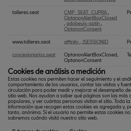
talleres.seat
CMP_SEAT_CUPRA
,
P
OptanonAlertBoxClosed
,
adobeujs-optin
,
OptanonConsent
www.talleres.seat
affinity
,
JSESSIONID
P
concesionarios.seat
OptanonAlertBoxClosed,
T
OptanonConsent
Cookies de análisis o medición
Estas cookies nos permiten hacer el seguimiento y el análi
comportamiento de los usuarios, contar las visitas y fuen
circulación para poder medir y mejorar el desempeño de
sitio web. Nos ayudan a saber qué páginas son las más
populares, y ver cuántas personas visitan el sitio. Toda la
información que recogen estas cookies es agregada y, po
tanto, anónima. Si el usuario no permite estas cookies no
sabremos cuándo visitó nuestro sitio web.