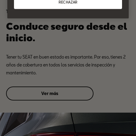
RECHAZAR
Tranquilidad SEAT
Conduce seguro desde el
inicio.
Tener tu SEAT en buen estado es importante. Por eso, tienes 2
años de cobertura en todos los servicios de inspección y
mantenimiento.
Ver más