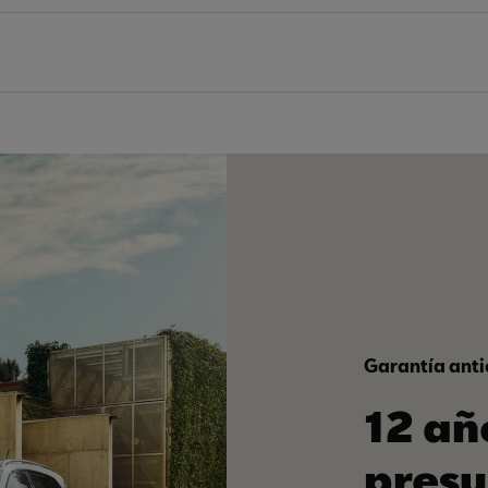
Garantía anti
12 añ
presu