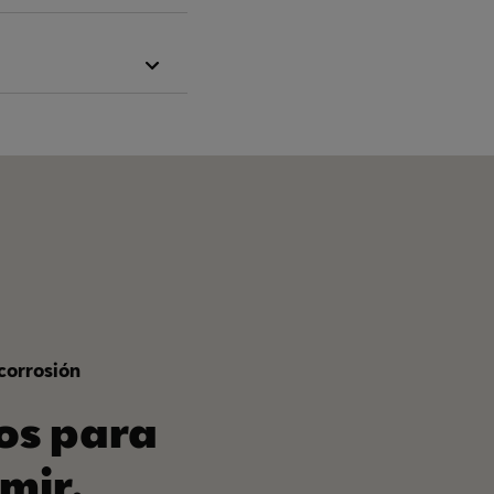
corrosión
os para
mir.