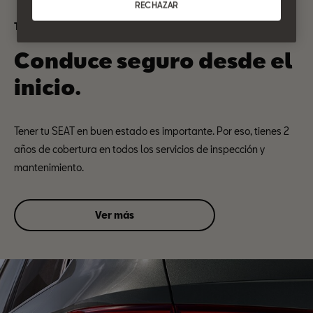
RECHAZAR
Tranquilidad SEAT
Conduce seguro desde el
inicio.
Tener tu SEAT en buen estado es importante. Por eso, tienes 2
años de cobertura en todos los servicios de inspección y
mantenimiento.
Ver más