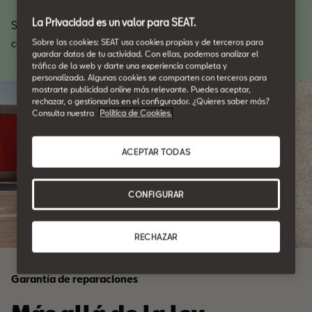
La Privacidad es un valor para SEAT.
Sea cual sea tu destino, no hay una mejor sensación que la de
Sobre las cookies: SEAT usa cookies propias y de terceros para
conducir tu SEAT sin preocupaciones.
guardar datos de tu actividad. Con ellas, podemos analizar el
tráfico de la web y darte una experiencia completa y
personalizada. Algunas cookies se comparten con terceros para
mostrarte publicidad online más relevante. Puedes aceptar,
rechazar, o gestionarlas en el configurador. ¿Quieres saber más?
Consulta nuestra
Política de Cookies.
ACEPTAR TODAS
CONFIGURAR
RECHAZAR
Garantía de reparaciones