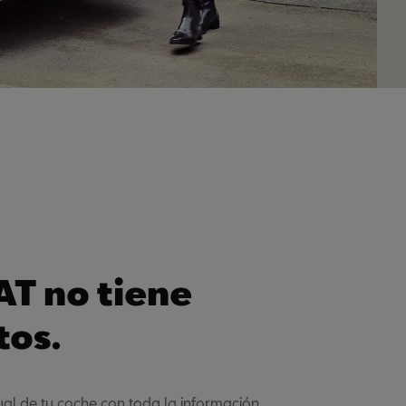
AT no tiene
tos.
al de tu coche con toda la información,