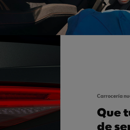
Carrocería n
Que t
de se