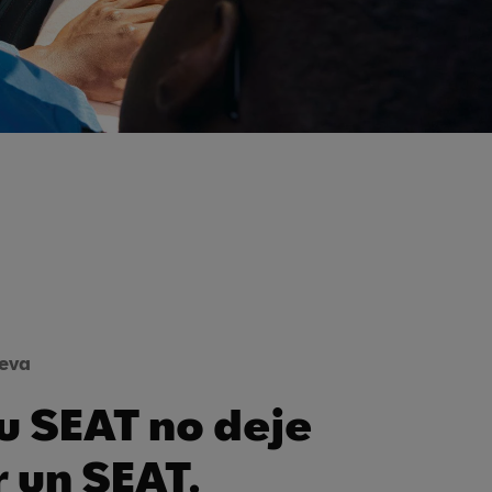
ueva
u SEAT no deje
r un SEAT.