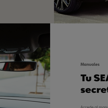
Manuales
Tu SE
secre
Accede al manu