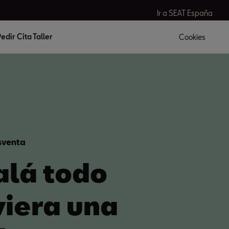
Ir a SEAT España
edir Cita Taller
Cookies
sventa
alá todo
viera una