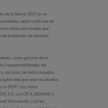
lo de la Marca SEAT en un
e postventa, serán cada una de
de los datos personales que
o de prestación de servicios.
amiento, como garante de la
ía y responsabilidades del
tra, así como de todos aquellos
e página web que sean recabados
ba tu SEAT". Los datos
SEAT, S.A. con CIF A-28049161 y
rell (Barcelona) y correo