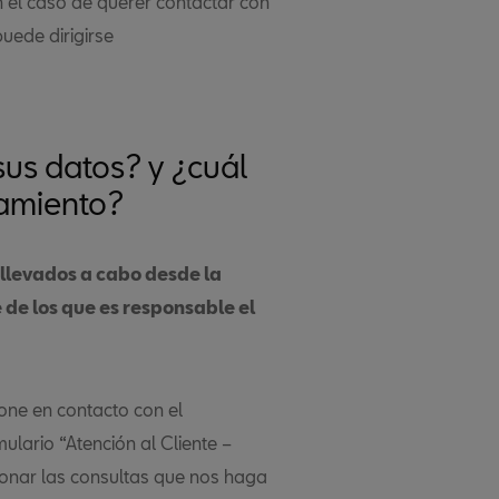
 el caso de querer contactar con
uede dirigirse
us datos? y ¿cuál
tamiento?
 llevados a cabo desde la
 de los que es responsable el
one en contacto con el
ulario “Atención al Cliente –
tionar las consultas que nos haga