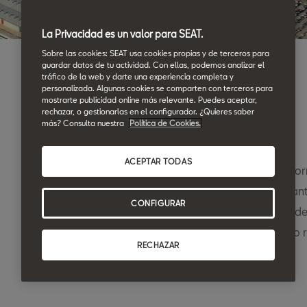
La Privacidad es un valor para SEAT.
Sobre las cookies: SEAT usa cookies propias y de terceros para
guardar datos de tu actividad. Con ellas, podemos analizar el
tráfico de la web y darte una experiencia completa y
personalizada. Algunas cookies se comparten con terceros para
mostrarte publicidad online más relevante. Puedes aceptar,
rechazar, o gestionarlas en el configurador. ¿Quieres saber
Introducción
más? Consulta nuestra
Política de Cookies.
ACEPTAR TODAS
Mediante la presente Política de Privacidad, le inf
tratamiento y uso de sus datos personales mediant
CONFIGURAR
web, así como respecto al resto de tratamientos de
el responsable del tratamiento en su interacción o 
RECHAZAR