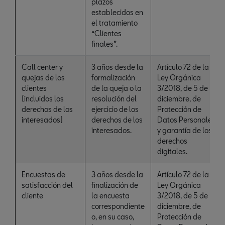
plazos
establecidos en
el tratamiento
“Clientes
finales”.
Call center y
3 años desde la
Artículo 72 de la
quejas de los
formalización
Ley Orgánica
clientes
de la queja o la
3/2018, de 5 de
(incluidos los
resolución del
diciembre, de
derechos de los
ejercicio de los
Protección de
interesados)
derechos de los
Datos Personales
interesados.
y garantía de los
derechos
digitales.
Encuestas de
3 años desde la
Artículo 72 de la
satisfacción del
finalización de
Ley Orgánica
cliente
la encuesta
3/2018, de 5 de
correspondiente
diciembre, de
o, en su caso,
Protección de