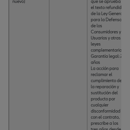
nuevo)
que se aprueba
el texto refundido
de la Ley General
para la Defensa
de los
Consumidores y
Usuarios y otras
leyes
complementarias:
Garantía legal: 2
años
La acción para
reclamar el
cumplimiento de
la reparación y
sustitución del
producto por
cualquier
disconformidad
con el contrato,
prescribe a los
tres años desde