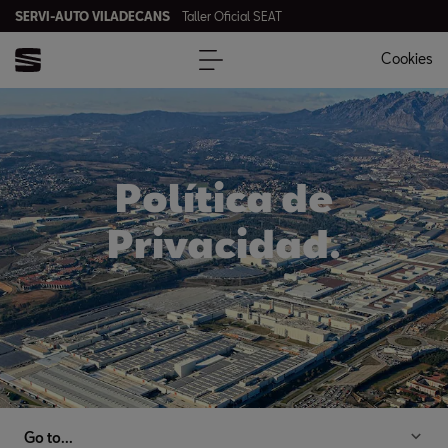
SERVI-AUTO VILADECANS
Taller Oficial SEAT
Cookies
Política de
Privacidad.
Go to...