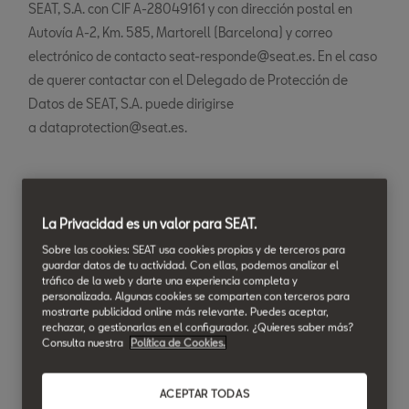
SEAT, S.A. con CIF A-28049161 y con dirección postal en
Autovía A-2, Km. 585, Martorell (Barcelona) y correo
electrónico de contacto seat-responde@seat.es. En el caso
de querer contactar con el Delegado de Protección de
Datos de SEAT, S.A. puede dirigirse
a dataprotection@seat.es.
¿Con qué finalidad tratamos
sus datos? y ¿cuál es la
La Privacidad es un valor para SEAT.
legitimación para su
Sobre las cookies: SEAT usa cookies propias y de terceros para
guardar datos de tu actividad. Con ellas, podemos analizar el
tratamiento?
tráfico de la web y darte una experiencia completa y
personalizada. Algunas cookies se comparten con terceros para
mostrarte publicidad online más relevante. Puedes aceptar,
Finalidades y legitimación de los tratamientos
rechazar, o gestionarlas en el configurador. ¿Quieres saber más?
llevados a cabo desde la presente página web y otros
Consulta nuestra
Política de Cookies.
formularios online de los que es responsable el
Concesionario/Servicio Autorizado:
ACEPTAR TODAS