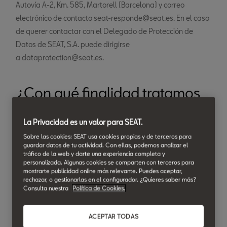
Autovía A-2, Km. 585, Martorell (Barcelona) y correo
electrónico de contacto seat-responde@seat.es. En el caso
de querer contactar con el Delegado de Protección de
Datos de SEAT, S.A. puede dirigirse
a dataprotection@seat.es.
¿Con qué finalidad tratamos
sus datos? y ¿cuál es la
legitimación para su
La Privacidad es un valor para SEAT.
Sobre las cookies: SEAT usa cookies propias y de terceros para
tratamiento?
guardar datos de tu actividad. Con ellas, podemos analizar el
tráfico de la web y darte una experiencia completa y
Finalidades y legitimación de los tratamientos
personalizada. Algunas cookies se comparten con terceros para
mostrarte publicidad online más relevante. Puedes aceptar,
llevados a cabo desde la presente página web y otros
rechazar, o gestionarlas en el configurador. ¿Quieres saber más?
formularios online de los que es responsable el
Consulta nuestra
Política de Cookies.
Concesionario/Servicio Autorizado:
ACEPTAR TODAS