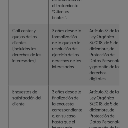
el tratamiento
“Clientes
finales”.
Call center y
3 años desde la
Artículo 72 de la
quejas de los
formalización
Ley Orgánica
clientes
de la queja o la
3/2018, de 5 de
(incluidos los
resolución del
diciembre, de
derechos de los
ejercicio de los
Protección de
interesados)
derechos de los
Datos Personales
interesados.
y garantía de los
derechos
digitales.
Encuestas de
3 años desde la
Artículo 72 de la
satisfacción del
finalización de
Ley Orgánica
cliente
la encuesta
3/2018, de 5 de
correspondiente
diciembre, de
o, en su caso,
Protección de
hasta que el
Datos Personales
interesado
y garantía de los