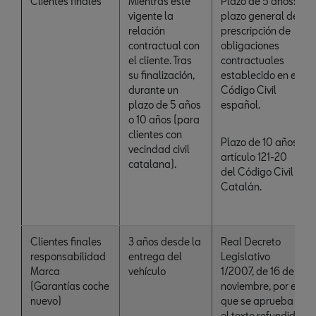
Clientes finales
Mientras esté
Plazo de 5 años:
vigente la
plazo general de
relación
prescripción de
contractual con
obligaciones
el cliente. Tras
contractuales
su finalización,
establecido en el
durante un
Código Civil
plazo de 5 años
español.
o 10 años (para
clientes con
Plazo de 10 años:
vecindad civil
artículo 121-20
catalana).
del Código Civil
Catalán.
Clientes finales
3 años desde la
Real Decreto
responsabilidad
entrega del
Legislativo
Marca
vehículo
1/2007, de 16 de
(Garantías coche
noviembre, por el
nuevo)
que se aprueba
el texto refundido