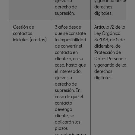
ejerza su
y garantía de los
derecho de
derechos
supresión.
digitales.
Gestión de
3 años desde
Artículo 72 de la
contactos
que se constate
Ley Orgánica
iniciales (ofertas)
la imposibilidad
3/2018, de 5 de
de convertir el
diciembre, de
contacto en
Protección de
cliente o, en su
Datos Personales
caso, hasta que
y garantía de los
el interesado
derechos
ejerza su
digitales.
derecho de
supresión. En
caso de que el
contacto
devenga
cliente, se
aplicarán los
plazos
establecidos en