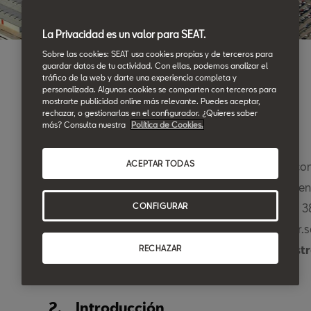
La Privacidad es un valor para SEAT.
Sobre las cookies: SEAT usa cookies propias y de terceros para
guardar datos de tu actividad. Con ellas, podemos analizar el
tráfico de la web y darte una experiencia completa y
personalizada. Algunas cookies se comparten con terceros para
mostrarte publicidad online más relevante. Puedes aceptar,
rechazar, o gestionarlas en el configurador. ¿Quieres saber
1. Datos del responsable
más? Consulta nuestra
Política de Cookies.
ACEPTAR TODAS
FERREI MOTOR, S.L. es una compañía española con d
Canela, 12, 41560 Estepa, Sevilla, y número de iden
inscrita en el Registro Mercantil de SEVILLA, tomo 3
CONFIGURAR
54975. Correo electrónico: gerencia@ferreimotor.s
adelante, el “
Concesionario
”, “
nosotros
”, “
nuestr
RECHAZAR
2. Introducción