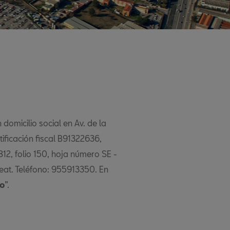
omicilio social en Av. de la
tificación fiscal B91322636,
812, folio 150, hoja número SE -
eat. Teléfono: 955913350. En
o
”.