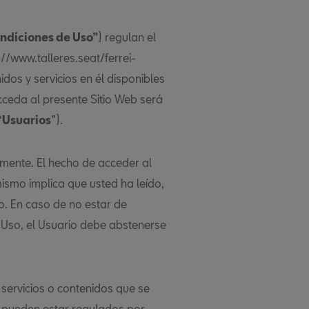
ndiciones de Uso”
) regulan el
://www.talleres.seat/ferrei-
dos y servicios en él disponibles
cceda al presente Sitio Web será
“
Usuarios
”).
mente. El hecho de acceder al
 mismo implica que usted ha leído,
o. En caso de no estar de
 Uso, el Usuario debe abstenerse
 servicios o contenidos que se
b pueden estar regulados por