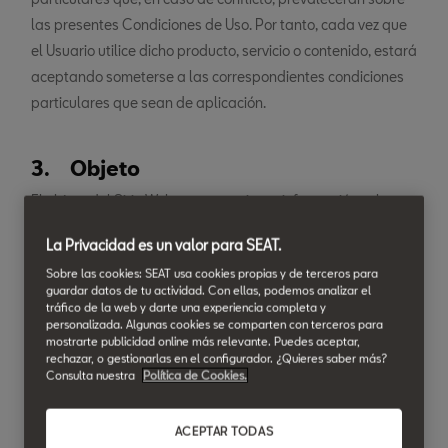
las presentes Condiciones de Uso. Por tanto, cada vez que
el Usuario utilice dicho producto, servicio o contenido, estará
aceptando someterse a las correspondientes condiciones
particulares que sean de aplicación.
3. Objeto
El objeto del Sitio Web es proporcionar información sobre
nuestros productos y servicios, así como informar de
La Privacidad es un valor para SEAT.
noticias y novedades relativas al Concesionario y a SEAT,
Sobre las cookies: SEAT usa cookies propias y de terceros para
sin que pueda realizarse ninguna compraventa ni
guardar datos de tu actividad. Con ellas, podemos analizar el
contratación de servicios online a través del Sitio Web.
tráfico de la web y darte una experiencia completa y
personalizada. Algunas cookies se comparten con terceros para
mostrarte publicidad online más relevante. Puedes aceptar,
rechazar, o gestionarlas en el configurador. ¿Quieres saber más?
La información facilitada a través del Sitio Web es
Consulta nuestra
Política de Cookies.
orientativa y no exhaustiva, y no podrá ser considerada una
orden de compra, pedido, una oferta de venta, financiación
ACEPTAR TODAS
o de otros servicios, ni como medio para suscribir ningún