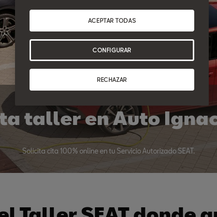
ACEPTAR TODAS
CONFIGURAR
RECHAZAR
ta taller en Auto Igna
Solicita cita 100% online en tu Servicio Autorizado SEAT.
 el Taller SEAT donde q