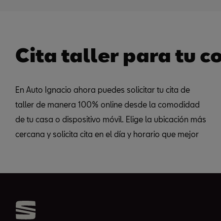
Cita taller para tu 
En Auto Ignacio ahora puedes solicitar tu cita de
se adapten a tu agenda. En nuestra red de talleres
preventivo de tu SEAT, sustitución de neumáticos,
taller de manera 100% online desde la comodidad
podrás mantener tu coche SEAT en óptimas
mantenimiento, operaciones de carrocería, pintura u
de tu casa o dispositivo móvil. Elige la ubicación más
condiciones para poder disfrutarlo sin
cercana y solicita cita en el día y horario que mejor
preocupaciones. Reserva tu cita para un chequeo