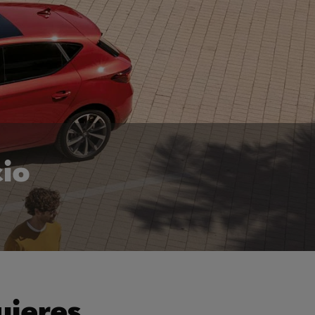
cio
uieres