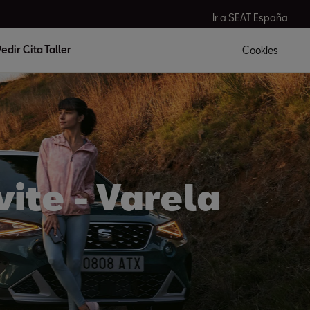
Ir a SEAT España
edir Cita Taller
Cookies
vite - Varela