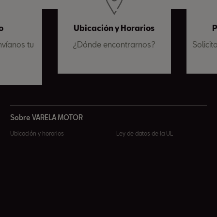
o
Ubicación y Horarios
P
víanos tu
¿Dónde encontrarnos?
Solicit
a
Sobre VARELA MOTOR
Ubicación y horarios
Ley de datos de la UE