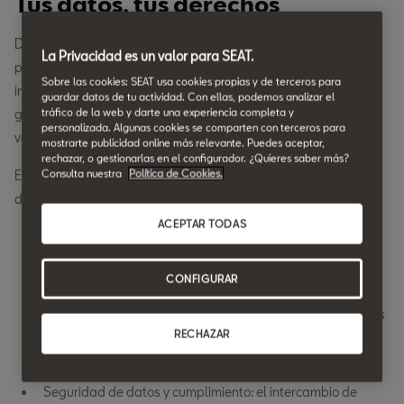
Tus datos, tus derechos
De acuerdo con la Ley de datos de la UE, defendemos los
La Privacidad es un valor para SEAT.
principios de transparencia, equidad y control del usuario en el
Sobre las cookies: SEAT usa cookies propias y de terceros para
intercambio de datos. La legislación garantiza que los datos
guardar datos de tu actividad. Con ellas, podemos analizar el
tráfico de la web y darte una experiencia completa y
generados sean accesibles en condiciones bien definidas, a la
personalizada. Algunas cookies se comparten con terceros para
vez que prioriza la seguridad y el cumplimiento.
mostrarte publicidad online más relevante. Puedes aceptar,
rechazar, o gestionarlas en el configurador. ¿Quieres saber más?
Consulta nuestra
Política de Cookies.
Estos son algunos de los principales aspectos de la Ley de
datos de la UE:
ACEPTAR TODAS
Control del usuario y transparencia: tanto los particulares
como las empresas tienen derecho a acceder a los datos
CONFIGURAR
que generan y a gestionarlos.
Acceso y uso justos: los usuarios pueden solicitar sus datos
RECHAZAR
para sí mismos o compartirlos de forma segura con las
partes seleccionadas.
Seguridad de datos y cumplimiento: el intercambio de