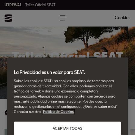
UTREWAL
Taller Oficial SEAT
Cookies
Taller Oficial SEAT
en Utrera - Utrewal
La Privacidad es un valor para SEAT.
Sobre las cookies: SEAT usa cookies propias y de terceros para
guardar datos de tu actividad. Con ellas, podemos analizar el
tráfico de la web y darte una experiencia completa y
personalizada. Algunas cookies se comparten con terceros para
mostrarte publicidad online más relevante. Puedes aceptar,
rechazar, o gestionarlas en el configurador. ¿Quieres saber más?
Ofertas Posventa
Consulta nuestra
Política de Cookies.
ACEPTAR TODAS