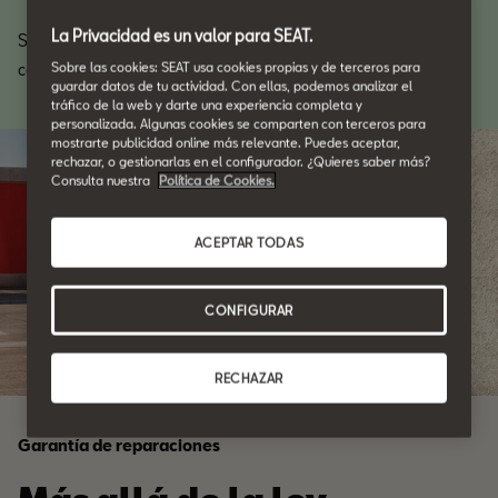
La Privacidad es un valor para SEAT.
Sea cual sea tu destino, no hay una mejor sensación que la de
Sobre las cookies: SEAT usa cookies propias y de terceros para
conducir tu SEAT sin preocupaciones.
guardar datos de tu actividad. Con ellas, podemos analizar el
tráfico de la web y darte una experiencia completa y
personalizada. Algunas cookies se comparten con terceros para
mostrarte publicidad online más relevante. Puedes aceptar,
rechazar, o gestionarlas en el configurador. ¿Quieres saber más?
Consulta nuestra
Política de Cookies.
ACEPTAR TODAS
CONFIGURAR
RECHAZAR
Garantía de reparaciones