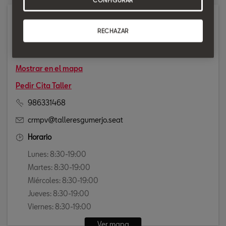
Taller
RECHAZAR
CALLE. SEQUEIRAS, 162
36400 O PORRIÑO
Mostrar en el mapa
Pedir Cita Taller
986331468
crmpv@talleresgumerjo.seat
Horario
Lunes: 8:30-19:00
Martes: 8:30-19:00
Miércoles: 8:30-19:00
Jueves: 8:30-19:00
Viernes: 8:30-19:00
Ver mapa