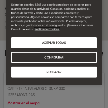
Sobre las cookies: SEAT usa cookies propias y de terceros para
Actualmente la Guía de Posventa no se encuentra disponible.
guardar datos de tu actividad. Con ellas, podemos analizar el
tráfico de la web y darte una experiencia completa y
Para cualquier consulta por favor ponte en contacto con
personalizada. Algunas cookies se comparten con terceros para
nosotros.
mostrarte publicidad online más relevante. Puedes aceptar,
rechazar, o gestionarlas en el configurador. ¿Quieres saber más?
También puedes pedir cita de manera 100% online.
Consulta nuestra
Política de Cookies.
ACEPTAR TODAS
Elige el Taller SEAT donde
CONFIGURAR
quieres realizar la cita.
RECHAZAR
Taller
CARRETERA. PALAMOS C-31, KM 330
17253 MONT-RAS
Mostrar en el mapa