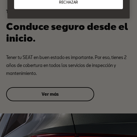
RECHAZAR
Tranquilidad SEAT
Conduce seguro desde el
inicio.
Tener tu SEAT en buen estado es importante. Por eso, tienes 2
años de cobertura en todos los servicios de inspección y
mantenimiento.
Ver más