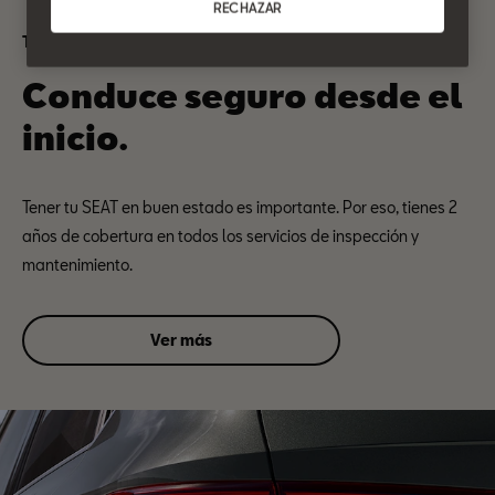
RECHAZAR
Tranquilidad SEAT
Conduce seguro desde el
inicio.
Tener tu SEAT en buen estado es importante. Por eso, tienes 2
años de cobertura en todos los servicios de inspección y
mantenimiento.
Ver más