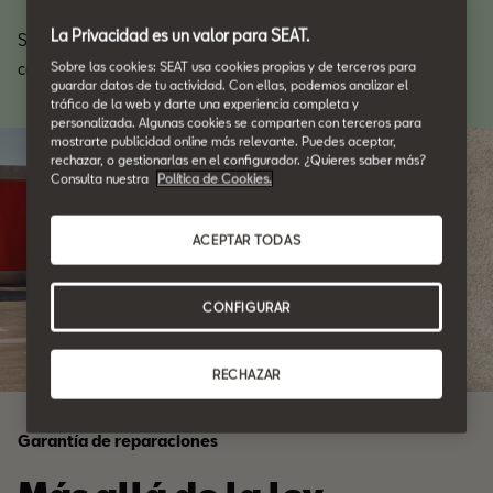
La Privacidad es un valor para SEAT.
Sea cual sea tu destino, no hay una mejor sensación que la de
Sobre las cookies: SEAT usa cookies propias y de terceros para
conducir tu SEAT sin preocupaciones.
guardar datos de tu actividad. Con ellas, podemos analizar el
tráfico de la web y darte una experiencia completa y
personalizada. Algunas cookies se comparten con terceros para
mostrarte publicidad online más relevante. Puedes aceptar,
rechazar, o gestionarlas en el configurador. ¿Quieres saber más?
Consulta nuestra
Política de Cookies.
ACEPTAR TODAS
CONFIGURAR
RECHAZAR
Garantía de reparaciones