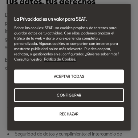
Tus datos, tus derechos
De acuerdo con la Ley de datos de la UE, defendemos los
La Privacidad es un valor para SEAT.
principios de transparencia, equidad y control del usuario en el
Sobre las cookies: SEAT usa cookies propias y de terceros para
intercambio de datos. La legislación garantiza que los datos
guardar datos de tu actividad. Con ellas, podemos analizar el
tráfico de la web y darte una experiencia completa y
generados sean accesibles en condiciones bien definidas, a la
personalizada. Algunas cookies se comparten con terceros para
vez que prioriza la seguridad y el cumplimiento.
mostrarte publicidad online más relevante. Puedes aceptar,
rechazar, o gestionarlas en el configurador. ¿Quieres saber más?
Consulta nuestra
Política de Cookies.
Estos son algunos de los principales aspectos de la Ley de
datos de la UE:
ACEPTAR TODAS
Control del usuario y transparencia: tanto los particulares
como las empresas tienen derecho a acceder a los datos
CONFIGURAR
que generan y a gestionarlos.
Acceso y uso justos: los usuarios pueden solicitar sus datos
RECHAZAR
para sí mismos o compartirlos de forma segura con las
partes seleccionadas.
Seguridad de datos y cumplimiento: el intercambio de