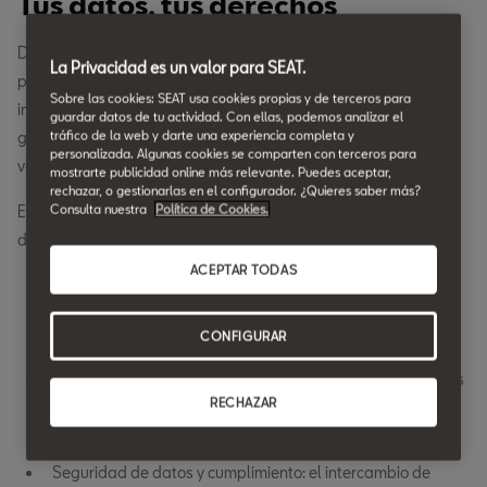
Tus datos, tus derechos
De acuerdo con la Ley de datos de la UE, defendemos los
La Privacidad es un valor para SEAT.
principios de transparencia, equidad y control del usuario en el
Sobre las cookies: SEAT usa cookies propias y de terceros para
intercambio de datos. La legislación garantiza que los datos
guardar datos de tu actividad. Con ellas, podemos analizar el
tráfico de la web y darte una experiencia completa y
generados sean accesibles en condiciones bien definidas, a la
personalizada. Algunas cookies se comparten con terceros para
vez que prioriza la seguridad y el cumplimiento.
mostrarte publicidad online más relevante. Puedes aceptar,
rechazar, o gestionarlas en el configurador. ¿Quieres saber más?
Consulta nuestra
Política de Cookies.
Estos son algunos de los principales aspectos de la Ley de
datos de la UE:
ACEPTAR TODAS
Control del usuario y transparencia: tanto los particulares
como las empresas tienen derecho a acceder a los datos
CONFIGURAR
que generan y a gestionarlos.
Acceso y uso justos: los usuarios pueden solicitar sus datos
RECHAZAR
para sí mismos o compartirlos de forma segura con las
partes seleccionadas.
Seguridad de datos y cumplimiento: el intercambio de