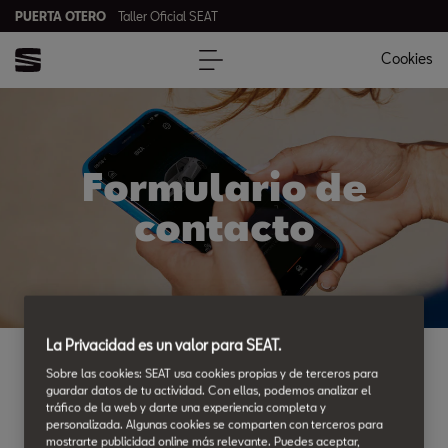
PUERTA OTERO
Taller Oficial SEAT
Cookies
Formulario de
contacto
La Privacidad es un valor para SEAT.
Ponte en contacto con PUERTA OTERO, envíanos tu consulta
Sobre las cookies: SEAT usa cookies propias y de terceros para
guardar datos de tu actividad. Con ellas, podemos analizar el
mediante el siguiente formulario o llámanos al teléfono
tráfico de la web y darte una experiencia completa y
985710233
.
personalizada. Algunas cookies se comparten con terceros para
mostrarte publicidad online más relevante. Puedes aceptar,