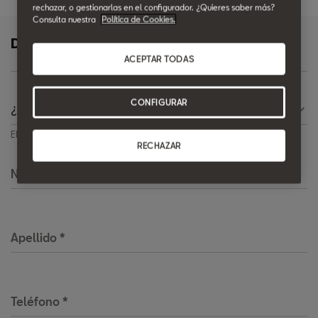
rechazar, o gestionarlas en el configurador. ¿Quieres saber más?
Consulta nuestra
Política de Cookies.
Déjanos tus datos y te llamaremos
ACEPTAR TODAS
CONFIGURAR
Elige una opción
RECHAZAR
Nombre
*
Apellido
*
Teléfono
*