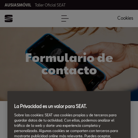
AUSIASMÓVIL
Taller Oficial SEAT
Cookies
Formulario de
contacto
La Privacidad es un valor para SEAT.
Ponte en contacto con AUSIASMÓVIL, envíanos tu consulta
Sobre las cookies: SEAT usa cookies propias y de terceros para
guardar datos de tu actividad. Con ellas, podemos analizar el
mediante el siguiente formulario o llámanos al teléfono
tráfico de la web y darte una experiencia completa y
963743361
.
personalizada. Algunas cookies se comparten con terceros para
mostrarte publicidad online más relevante. Puedes aceptar,