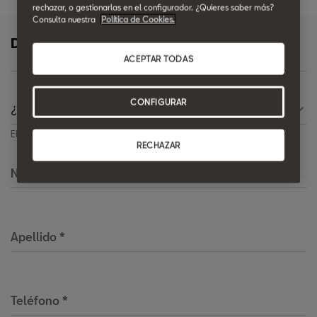
rechazar, o gestionarlas en el configurador. ¿Quieres saber más?
Consulta nuestra
Política de Cookies.
Déjanos tus datos y te llamaremos
ACEPTAR TODAS
CONFIGURAR
Elige una opción
RECHAZAR
Nombre
*
Apellido
*
Teléfono
*