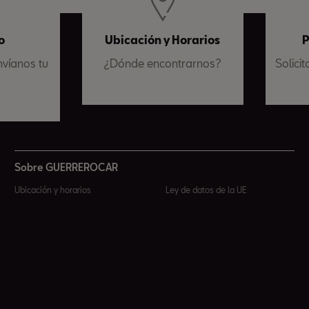
o
Ubicación y Horarios
P
víanos tu
¿Dónde encontrarnos?
Solici
a
Sobre GUERREROCAR
Ubicación y horarios
Ley de datos de la UE