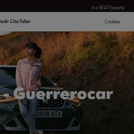
Ir a SEAT España
edir Cita Taller
Cookies
a - Guerrerocar