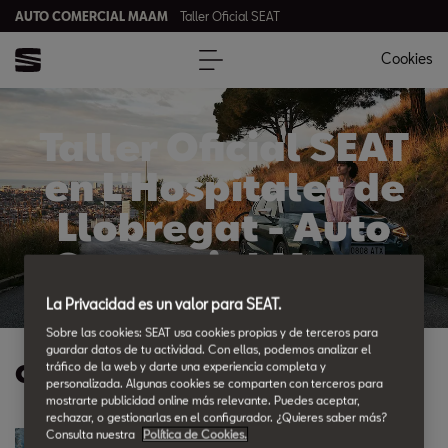
AUTO COMERCIAL MAAM
Taller Oficial SEAT
Cookies
Taller Oficial SEAT
en L'Hospitalet de
Llobregat - Auto
Comercial Maam
La Privacidad es un valor para SEAT.
Sobre las cookies: SEAT usa cookies propias y de terceros para
guardar datos de tu actividad. Con ellas, podemos analizar el
Ofertas Posventa
tráfico de la web y darte una experiencia completa y
personalizada. Algunas cookies se comparten con terceros para
mostrarte publicidad online más relevante. Puedes aceptar,
rechazar, o gestionarlas en el configurador. ¿Quieres saber más?
Consulta nuestra
Política de Cookies.