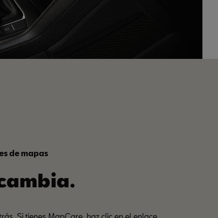
nes de mapas
cambia.
rás. Si tienes MapCare, haz clic en el enlace