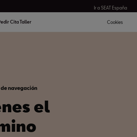
Ir a SEAT España
edir Cita Taller
Cookies
 de navegación
enes el
mino