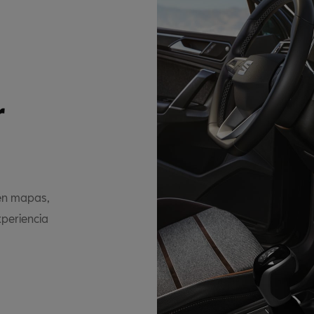
r
aen mapas,
periencia