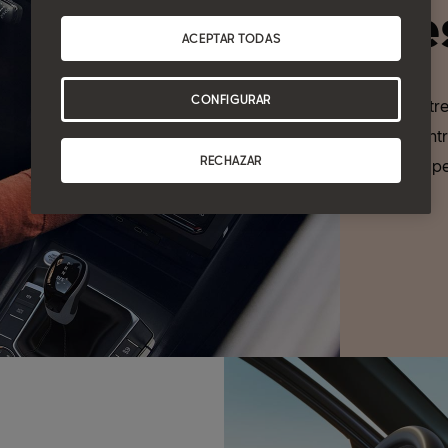
de
ACEPTAR TODAS
CONFIGURAR
Elige ent
y encuent
RECHAZAR
estarás p