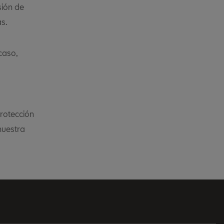
sión de
s.
caso,
Protección
nuestra