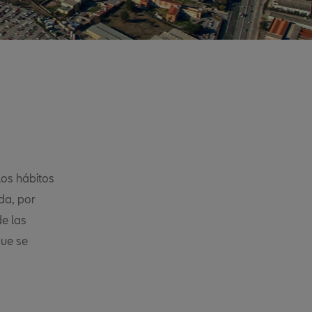
los hábitos
da, por
de las
que se