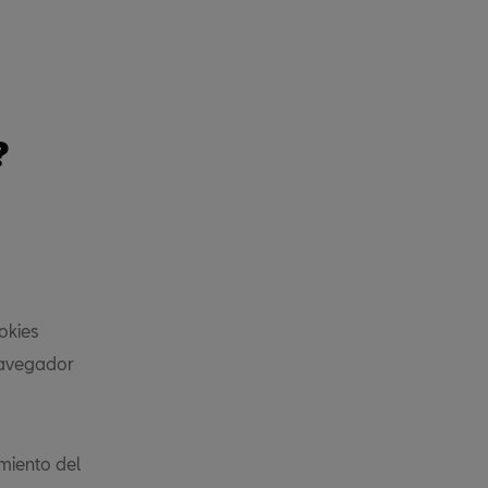
?
okies
navegador
amiento del