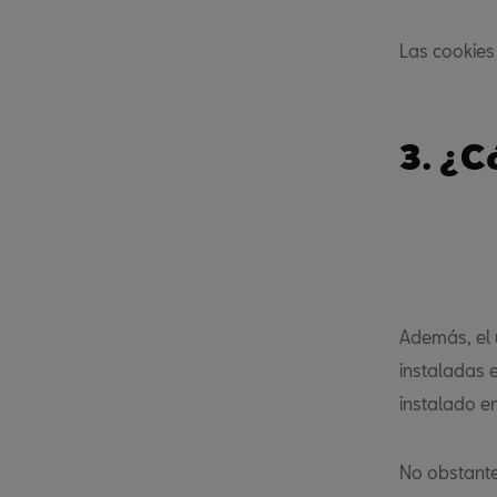
Las cookies 
3. ¿C
Además, el u
instaladas 
instalado en
No obstante,