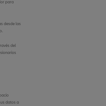
dor para
as desde las
o.
través del
esionarios
pacio
sus datos a