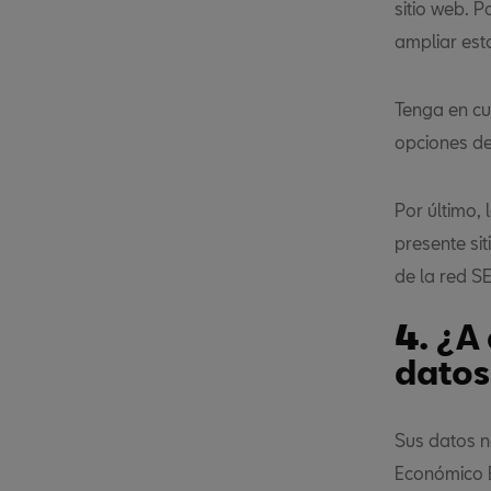
sitio web. 
ampliar est
Tenga en cu
opciones de
Por último,
presente si
de la red S
4.
¿A 
datos
Sus datos n
Económico E