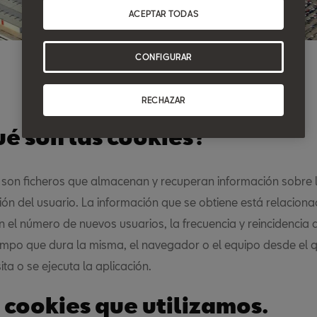
ACEPTAR TODAS
CONFIGURAR
RECHAZAR
ué son las cookies?
 son ficheros que almacenan y recuperan información sobre 
ón del usuario. La información que se obtiene está relaciona
n el número de nuevos usuarios, la frecuencia y reincidencia 
 tiempo que dura la misma, el navegador o el equipo desde el 
sita o se ejecuta la aplicación.
s cookies que utilizamos.