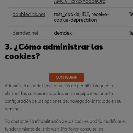
AMCV_xxxxxAdobeOrg
comportamental
doubleclick.net
test_cookie, IDE, receive-
T
cookie-deprecation
demdex.net
demdex
T
3. ¿Cómo administrar las
cookies?
CONFIGURAR
Además, el usuario tiene la opción de permitir, bloquear o
eliminar las cookies instaladas en su equipo mediante la
configuración de las opciones del navegador instalado en su
terminal.
No obstante, la inhabilitación de las cookies podría modificar el
funcionamiento del sitio web. Por favor, consulte las