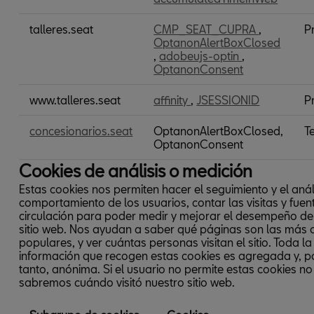
talleres.seat
CMP_SEAT_CUPRA
,
P
OptanonAlertBoxClosed
,
adobeujs-optin
,
OptanonConsent
www.talleres.seat
affinity
,
JSESSIONID
P
concesionarios.seat
OptanonAlertBoxClosed,
T
OptanonConsent
Cookies de análisis o medición
Estas cookies nos permiten hacer el seguimiento y el análi
comportamiento de los usuarios, contar las visitas y fuen
circulación para poder medir y mejorar el desempeño de
sitio web. Nos ayudan a saber qué páginas son las más
populares, y ver cuántas personas visitan el sitio. Toda la
información que recogen estas cookies es agregada y, po
tanto, anónima. Si el usuario no permite estas cookies no
sabremos cuándo visitó nuestro sitio web.