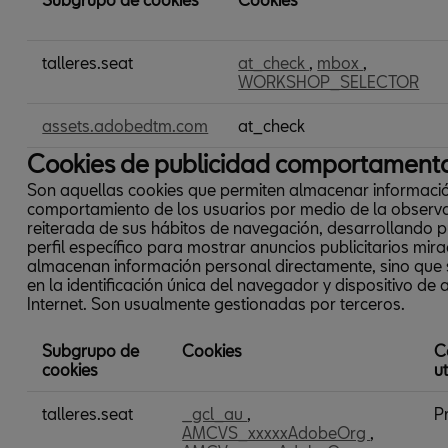
Cookies
talleres.seat
at_check
,
mbox
,
de
WORKSHOP_SELECTOR
preferencias
o
personalización
assets.adobedtm.com
at_check
Cookies de publicidad comportament
Son aquellas cookies que permiten almacenar informaci
comportamiento de los usuarios por medio de la observ
reiterada de sus hábitos de navegación, desarrollando 
perfil específico para mostrar anuncios publicitarios mir
almacenan información personal directamente, sino que
en la identificación única del navegador y dispositivo de 
Internet. Son usualmente gestionadas por terceros.
Subgrupo de
Cookies
C
cookies
u
Cookies
talleres.seat
_gcl_au
,
P
de
AMCVS_xxxxxAdobeOrg
,
publicidad