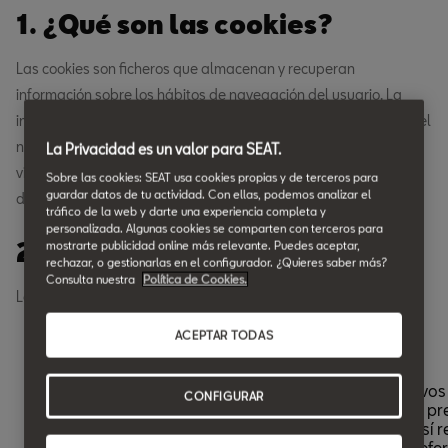
1. ¿Qué son las cookies?
Las cookies son ficheros que almacenan y recuperan
información sobre los hábitos de navegación del usuario. La
información que se obtiene está relacionada, por ejemplo, con el
número de nuevos usuarios, la frecuencia y reincidencia de las
La Privacidad es un valor para SEAT.
visitas, el tiempo que dura la misma, el navegador o el equipo
Sobre las cookies: SEAT usa cookies propias y de terceros para
guardar datos de tu actividad. Con ellas, podemos analizar el
desde el que se realiza la visita o se ejecuta la aplicación.
tráfico de la web y darte una experiencia completa y
personalizada. Algunas cookies se comparten con terceros para
2. Las cookies que utilizamos.
mostrarte publicidad online más relevante. Puedes aceptar,
rechazar, o gestionarlas en el configurador. ¿Quieres saber más?
Consulta nuestra
Política de Cookies.
Las cookies que utiliza este sitio web son las siguientes:
ACEPTAR TODAS
Lista de cookies
Una cookie es un fragmento pequeño de datos (archivos 
CONFIGURAR
que un sitio web, cuando es visitado por un usuario, le p
su navegador para almacenarse en su dispositivo y así 
información acerca de usted, como por ejemplo la prefe