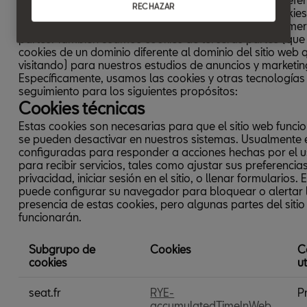
RECHAZAR
idioma o su información para iniciar sesión. Estas cookie
establecidas por nosotros, y se llaman cookies de prime
partes. También usamos cookies de terceras partes (que
cookies de un dominio diferente al dominio del sitio web 
visitando) para nuestros estudios de anuncios y marketin
Específicamente, usamos las cookies y otras tecnologías
seguimiento para los siguientes propósitos:
Cookies técnicas
Estas cookies son necesarias para que el sitio web funci
se pueden desactivar en nuestros sistemas. Usualmente 
configuradas para responder a acciones hechas por el u
para recibir servicios, tales como ajustar sus preferencia
privacidad, iniciar sesión en el sitio, o llenar formularios. 
puede configurar su navegador para bloquear o alertar 
presencia de estas cookies, pero algunas partes del siti
funcionarán.
Subgrupo de
Cookies
C
cookies
u
Cookies
seat.fr
RYE-
P
técnicas
accumulatedTimeInWeb