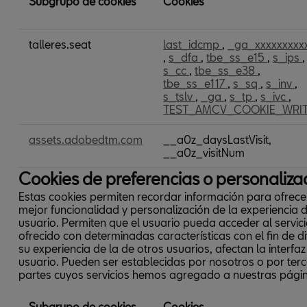
Subgrupo de cookies
Cookies
Cookies
talleres.seat
last_idcmp
,
_ga_xxxxxxxxx
de
,
s_dfa
,
tbe_ss_e15
,
s_ips
,
análisis
s_cc
,
tbe_ss_e38
,
o
tbe_ss_e117
,
s_sq
,
s_inv
,
medición
s_tslv
,
_ga
,
s_tp
,
s_ivc
,
TEST_AMCV_COOKIE_WRI
assets.adobedtm.com
__a0z_daysLastVisit,
__a0z_visitNum
Cookies de preferencias o personaliza
Estas cookies permiten recordar información para ofrece
mejor funcionalidad y personalización de la experiencia d
usuario. Permiten que el usuario pueda acceder al servic
ofrecido con determinadas características con el fin de di
su experiencia de la de otros usuarios, afectan la interfaz
usuario. Pueden ser establecidas por nosotros o por ter
partes cuyos servicios hemos agregado a nuestras pági
Subgrupo de cookies
Cookies