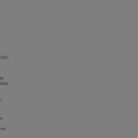
sitio
de
kies
:
en
omo