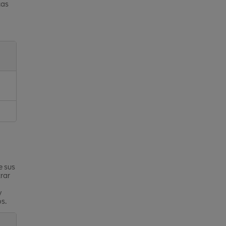
cas
e sus
rar
y
s.