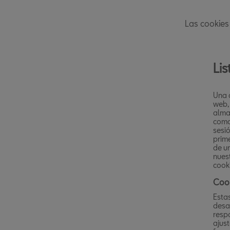
Las cookies 
Lis
Una 
web,
almac
como 
sesió
prim
de un
nues
cooki
Cook
Esta
desa
respo
ajust