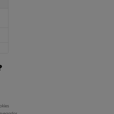
?
okies
navegador