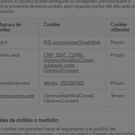
ularios. El usuario puede configurar su navegador para bloquear o
ar la presencia de estas cookies, pero algunas partes del sitio web n
ionarán.
bgrupo de
Cookies
Cookies
okies
utilizadas
kies
at.fr
RYE-accumulatedTimeInWeb
Propia
icas
lleres.seat
CMP_SEAT_CUPRA
,
Propia
OptanonAlertBoxClosed
,
adobeujs-optin
,
OptanonConsent
w.talleres.seat
affinity
,
JSESSIONID
Propia
ncesionarios.seat
OptanonAlertBoxClosed,
Tercero
OptanonConsent
ies de análisis o medición
 cookies nos permiten hacer el seguimiento y el análisis del
rtamiento de los usuarios, contar las visitas y fuentes de circulació