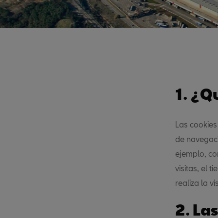
1. ¿Q
Las cookies
de navegaci
ejemplo, co
visitas, el
realiza la vi
2. La